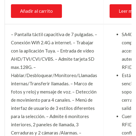
Añadir al carrito
Leer má
– Pantalla táctil capacitiva de 7 pulgadas. –
SA40 e
Conexión Wifi 2.4G a internet. – Trabajar
compac
con la aplicación Tuya. – Entrada de vídeo
acceso
AHD/TVI/CVI/CVBS. – Admite tarjeta SD
autent
max.128G. –
RFID.
Hablar/Desbloquear/Monitoreo/Llamadas
Está d
internas/Transferir llamadas. – Marco de
sencill
fotos y reloj y mensaje de voz. – Detección
soport
de movimiento para 4 canales. – Menú de
cerradu
interfaz de usuario de 3 estilos diferentes
salida,
para la selección. – Admite 6 monitores
Cuenta 
interiores, 2 paneles de llamada, 3
RFID y
Cerraduras y 2 cámaras /Alarmas. –
config