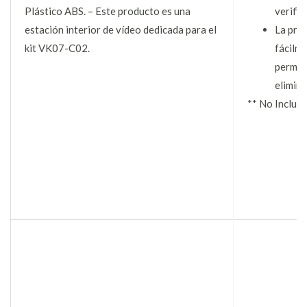
Plástico ABS. – Este producto es una
verific
estación interior de vídeo dedicada para el
La pro
kit VK07-C02.
fácilme
permiti
elimina
** No Incluy