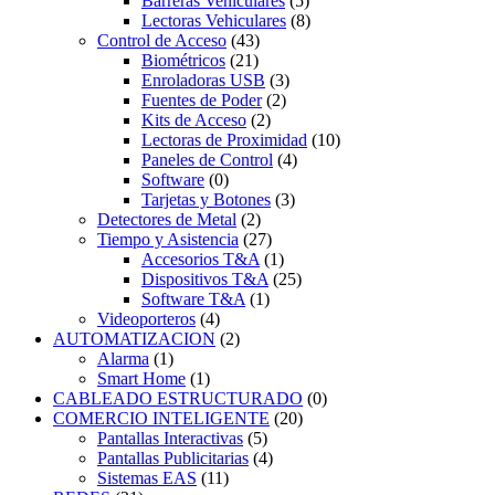
Barreras Vehiculares
(5)
Lectoras Vehiculares
(8)
Control de Acceso
(43)
Biométricos
(21)
Enroladoras USB
(3)
Fuentes de Poder
(2)
Kits de Acceso
(2)
Lectoras de Proximidad
(10)
Paneles de Control
(4)
Software
(0)
Tarjetas y Botones
(3)
Detectores de Metal
(2)
Tiempo y Asistencia
(27)
Accesorios T&A
(1)
Dispositivos T&A
(25)
Software T&A
(1)
Videoporteros
(4)
AUTOMATIZACION
(2)
Alarma
(1)
Smart Home
(1)
CABLEADO ESTRUCTURADO
(0)
COMERCIO INTELIGENTE
(20)
Pantallas Interactivas
(5)
Pantallas Publicitarias
(4)
Sistemas EAS
(11)