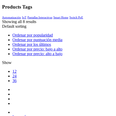
Products Tags
Automatización
IoT
Pantallas Interactivas
Smart Home
Switch PoE
Showing all 8 results
Default sorting
Ordenar por popularidad
Ordenar por puntuación media
Ordenar por los últimos
Ordenar por precio: bajo a alto
Ordenar por precio: alto a bajo
Show
12
24
36