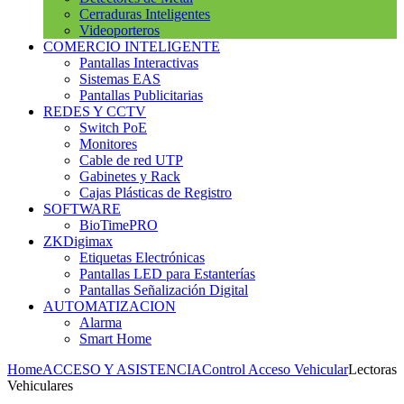
Cerraduras Inteligentes
Videoporteros
COMERCIO INTELIGENTE
Pantallas Interactivas
Sistemas EAS
Pantallas Publicitarias
REDES Y CCTV
Switch PoE
Monitores
Cable de red UTP
Gabinetes y Rack
Cajas Plásticas de Registro
SOFTWARE
BioTimePRO
ZKDigimax
Etiquetas Electrónicas
Pantallas LED para Estanterías
Pantallas Señalización Digital
AUTOMATIZACION
Alarma
Smart Home
Home
ACCESO Y ASISTENCIA
Control Acceso Vehicular
Lectoras
Vehiculares