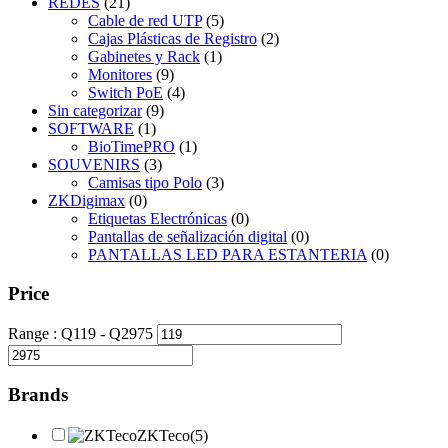
REDES
(21)
Cable de red UTP
(5)
Cajas Plásticas de Registro
(2)
Gabinetes y Rack
(1)
Monitores
(9)
Switch PoE
(4)
Sin categorizar
(9)
SOFTWARE
(1)
BioTimePRO
(1)
SOUVENIRS
(3)
Camisas tipo Polo
(3)
ZKDigimax
(0)
Etiquetas Electrónicas
(0)
Pantallas de señalización digital
(0)
PANTALLAS LED PARA ESTANTERIA
(0)
Price
Range :
Q
119
- Q
2975
Brands
ZKTeco(5)