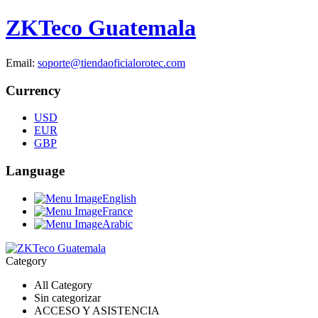
ZKTeco Guatemala
Email:
soporte@tiendaoficialorotec.com
Currency
USD
EUR
GBP
Language
English
France
Arabic
Category
All Category
Sin categorizar
ACCESO Y ASISTENCIA