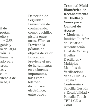
Terminal Multi-
Biométrica de
Reconocimento
Detección de
de Huellas y
Seguridad:
Venas para
Prevención de
Control de
il de
contrabando,
Acceso
portar,
como: cuchillo,
•
Moderna e
eño y
pistola entre
Intuitiva Interfaz
o.
•
USB
otros. Fábrica:
de Usuario
•
rgable y
Previene la
Autenticación
ía de larga
pérdida de
Dual de Venas y
ción .
•
objetos de valor.
Huellas
liamente
Educación:
Dactilares
•
izado para
Previene el uso
Múltiples
leros,
de herramientas
Métodos de
tas y
en exámenes
Veriﬁcación:
os.
•
importantes,
Vena / Huella /
rtencia de
tales como:
Tarjeta /
ía baja.
teléfono,
Contraseña
•
diccionario
Sencilla Gestión
electrónico,
y Escalabilidad •
entre otros .
Pantalla Touch
TFT-LCD a
Color