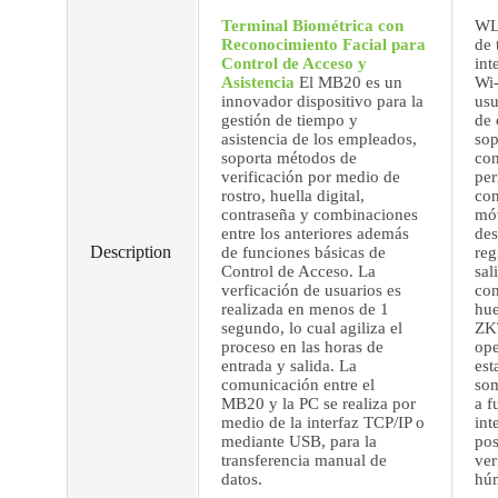
Terminal Biométrica con
WL3
Reconocimiento Facial para
de 
Control de Acceso y
int
Asistencia
El MB20 es un
Wi-
innovador dispositivo para la
usu
gestión de tiempo y
de 
asistencia de los empleados,
sop
soporta métodos de
con
verificación por medio de
per
rostro, huella digital,
con
contraseña y combinaciones
móv
entre los anteriores además
des
Description
de funciones básicas de
reg
Control de Acceso. La
sal
verficación de usuarios es
con
realizada en menos de 1
hue
segundo, lo cual agiliza el
ZK
proceso en las horas de
ope
entrada y salida. La
est
comunicación entre el
som
MB20 y la PC se realiza por
a f
medio de la interfaz TCP/IP o
int
mediante USB, para la
pos
transferencia manual de
ver
datos.
húm