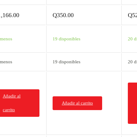
1,166.00
Q
350.00
Q
5
ámenos
19 disponibles
20 d
ámenos
19 disponibles
20 d
Añadir al
Añadir al carrito
carrito