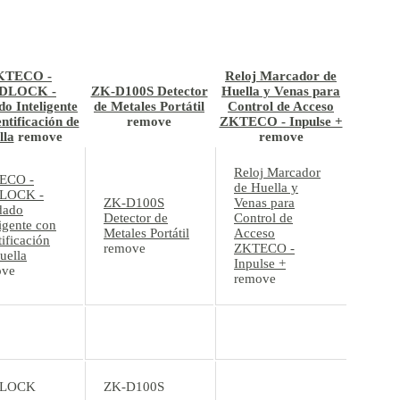
KTECO -
Reloj Marcador de
DLOCK -
ZK-D100S Detector
Huella y Venas para
o Inteligente
de Metales Portátil
Control de Acceso
ntificación de
remove
ZKTECO - Inpulse +
lla
remove
remove
Reloj Marcador
ECO -
de Huella y
LOCK -
ZK-D100S
Venas para
dado
Detector de
Control de
ligente con
Metales Portátil
Acceso
tificación
remove
ZKTECO -
uella
Inpulse +
ove
remove
LOCK
ZK-D100S