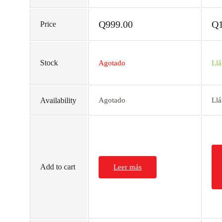
Q
999.00
Q
Price
Stock
Agotado
Ll
Availability
Agotado
Ll
Add to cart
Leer más