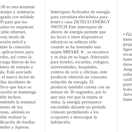
0 es una terminal
tiempo y asistencia
Interruptor Activador de energía
egrada con módulo
para cerradura electrónica para
Fi para que los
hotel o casa ZKTECO ENERGY
arios no requieran
SWITCH Este interruptor de
cable ethernet,
ahorro de energía permite que
•
Fác
orta modo de
las luces u otros dispositivos
trans
exión móvil y
eléctricos se utilicen sólo
pequ
mite la conexión
cuando se ha insertado una
liger
 aplicaciones para
tarjeta MIFARE ® , se reconoce
reca
iles, así como la
y se deja en su lugar. Adecuado
bater
carga directa de los
para hoteles, escuelas, colegios,
dura
istros de entrada y
universidades, hospitales,
Amp
ida. Está asociado
centros de ocio y oficinas, este
util
 el nuevo lector de
producto ofrecerá un consumo
casil
llas dactilares de
reducido de energía. El
puer
Teco que hace su
producto también cuenta con un
bols
ración se mantenga
retraso de 30 segundos, por lo
Adve
able incluso
que una vez que la tarjeta se
bater
etiendo la terminal
retira, la energía permanece
uentes de luz
encendido durante un período
ensas, además es
cómodo permitiendo a los
ible realizar la
ocupantes a desocupar la
iﬁcación de huellas
habitación.
edas y ásperas.