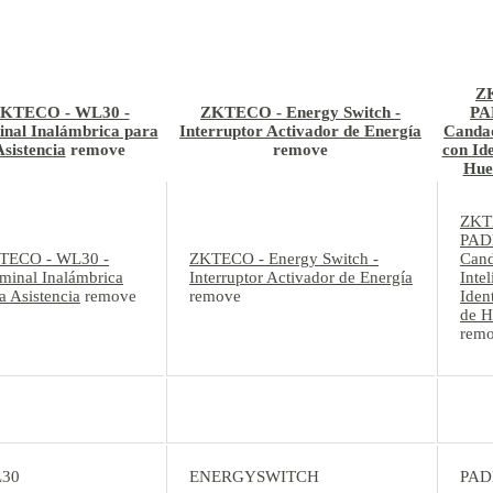
Z
KTECO - WL30 -
ZKTECO - Energy Switch -
PA
nal Inalámbrica para
Interruptor Activador de Energía
Candad
Asistencia
remove
remove
con Ide
Hue
ZKT
PAD
TECO - WL30 -
ZKTECO - Energy Switch -
Can
minal Inalámbrica
Interruptor Activador de Energía
Inte
a Asistencia
remove
remove
Iden
de H
rem
30
ENERGYSWITCH
PAD