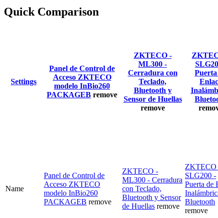
Quick Comparison
ZKTECO -
ZKTEC
ML300 -
SLG20
Panel de Control de
Cerradura con
Puerta
Acceso ZKTECO
Settings
Teclado,
Enla
modelo InBio260
Bluetooth y
Inalámb
PACKAGEB
remove
Sensor de Huellas
Blueto
remove
remo
ZKTECO 
ZKTECO -
Panel de Control de
SLG200 -
ML300 - Cerradura
Acceso ZKTECO
Puerta de 
Name
con Teclado,
modelo InBio260
Inalámbric
Bluetooth y Sensor
PACKAGEB
remove
Bluetooth
de Huellas
remove
remove