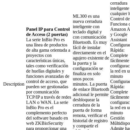
cerradura
inteligente
cualquier 
ML300 es una
Control de
nueva cerradura
Funciona 
inteligente con
Panel IP para Control
Amazon A
teclado digital y
de Acceso (2 puertas)
y Google
con comunicación
La serie InBio Pro es
Assistant
Bluetooth. Es muy
una línea de productos
Configura
fácil de instalar
de alta gama orientada a
Rápida:
directamente en el
proyectos con
Complete
agujero existente de
características únicas,
fácilmente 
la puerta y la
tales como verificación
configurac
configuración se
de huellas digitales y
la red en u
finaliza en solo
funciones avanzadas de
minuto
unos pocos
control de acceso, que
Configura
Description
minutos. La puerta
pueden ser gestionadas
Rápida:
de enlace Bluetooth
por comunicación
Complete
adicional le permite
TCP/IP a través de redes
fácilmente 
desbloquear la
LAN o WAN. La serie
configurac
cerradura de la
InBio Pro es el
la red en u
puerta de forma
complemento perfecto
minuto
remota, verificar el
del software basado en
Gestión
historial de registro
web ZKBioSecurity
Múltidispo
y compartir el
para proporcionar una
Admite ha