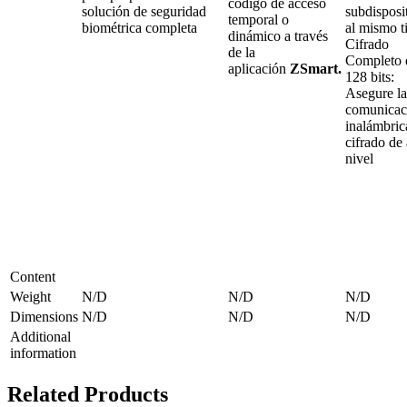
código de acceso
solución de seguridad
subdisposi
temporal o
biométrica completa
al mismo 
dinámico a través
Cifrado
de la
Completo 
aplicación
ZSmart.
128 bits:
Asegure la
comunicac
inalámbric
cifrado de 
nivel
Content
Weight
N/D
N/D
N/D
Dimensions
N/D
N/D
N/D
Additional
information
Related Products