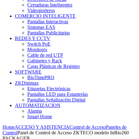
Cerraduras Inteligentes
Videoporteros
COMERCIO INTELIGENTE
Pantallas Interactivas
Sistemas EAS
Pantallas Publicitarias
REDES Y CCTV
Switch PoE
Monitores
Cable de red UTP
Gabinetes y Rack
Cajas Plásticas de Registro
SOFTWARE
BioTimePRO
ZKDigimax
Etiquetas Electrónicas
Pantallas LED para Estanterías
Pantallas Señalización Digital
AUTOMATIZACION
Alarma
Smart Home
Home
ACCESO Y ASISTENCIA
Control de Acceso
Paneles de
Control
Panel de Control de Acceso ZKTECO modelo InBio260
PACKAGEB