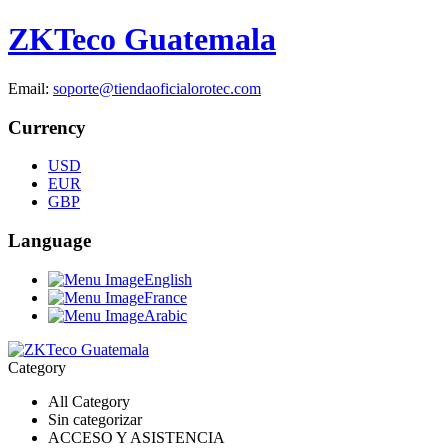
ZKTeco Guatemala
Email:
soporte@tiendaoficialorotec.com
Currency
USD
EUR
GBP
Language
English
France
Arabic
Category
All Category
Sin categorizar
ACCESO Y ASISTENCIA