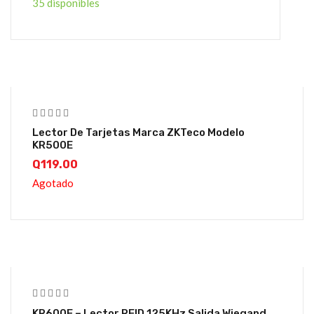
35 disponibles
Lector De Tarjetas Marca ZKTeco Modelo
KR500E
Q
119.00
Agotado
KR600E – Lector RFID 125KHz Salida Wiegand