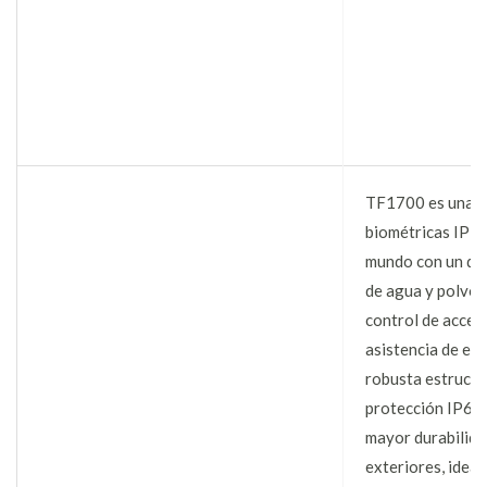
TF1700 es una de
biométricas IP m
mundo con un dis
de agua y polvo 
control de acces
asistencia de em
robusta estructur
protección IP65,
mayor durabilida
exteriores, ideal