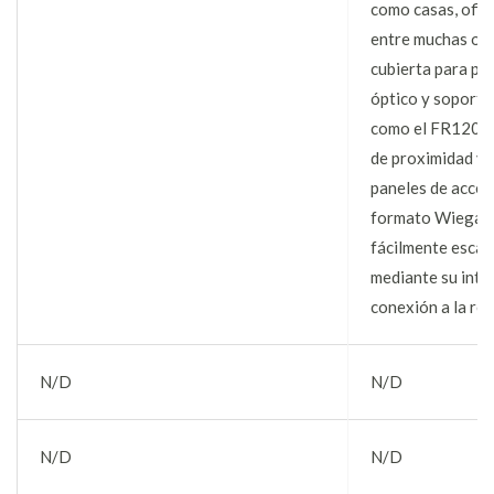
como casas, ofici
entre muchas otr
cubierta para pr
óptico y soporta
como el FR1200 
de proximidad y 
paneles de acces
formato Wiegand
fácilmente escal
mediante su inte
conexión a la red
N/D
N/D
N/D
N/D