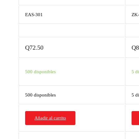
EAS-301
ZK
Q
72.50
Q
8
500 disponibles
5 d
500 disponibles
5 d
Añadir al carrito