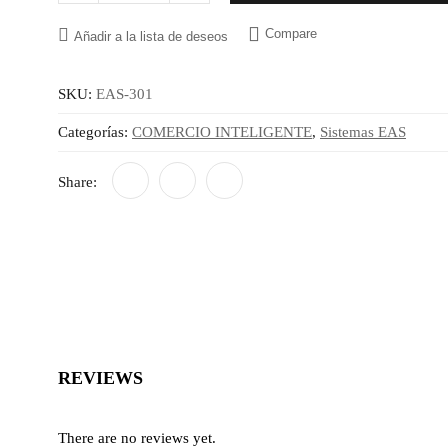
EAS-
301
Compare
-
Añadir a la lista de deseos
Etiqueta
de
araña
SKU:
EAS-301
EAS
-
Categorías:
COMERCIO INTELIGENTE
,
Sistemas EAS
Antihurto
-
Antirrobo
Share:
cantidad
REVIEWS
There are no reviews yet.