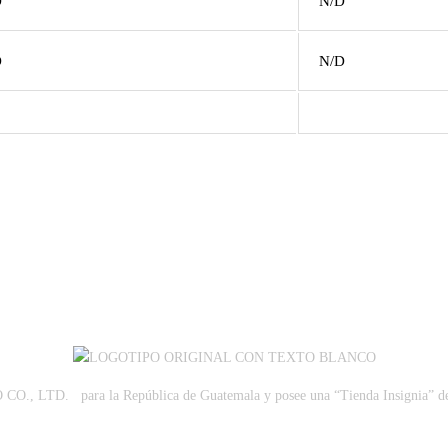
D
N/D
D
N/D
, LTD. para la República de Guatemala y posee una “Tienda Insignia” de 