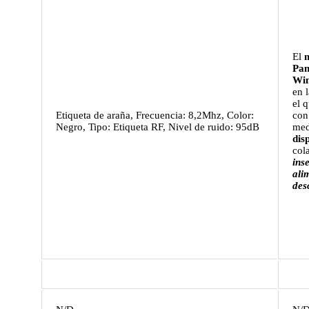
El
Pan
Win
en l
el 
Etiqueta de araña, Frecuencia: 8,2Mhz, Color:
co
Negro, Tipo: Etiqueta RF, Nivel de ruido: 95dB
med
dis
col
ins
ali
des