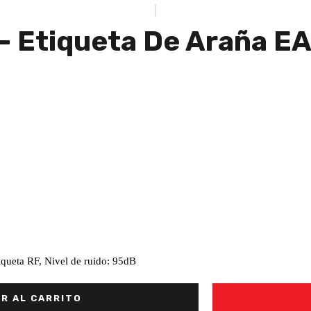
 Etiqueta De Araña EAS
iqueta RF, Nivel de ruido: 95dB
R AL CARRITO