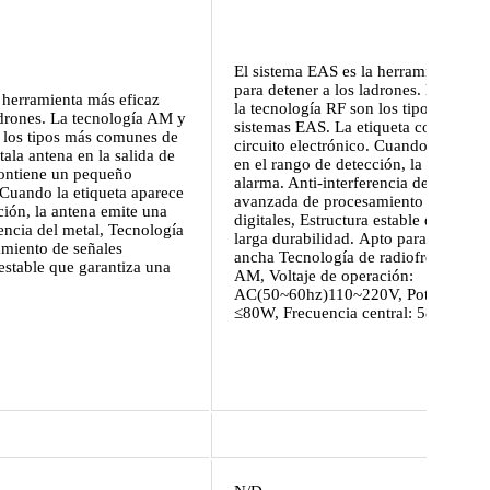
El sistema EAS es la herramienta más
para detener a los ladrones. La tecn
 herramienta más eficaz
la tecnología RF son los tipos más c
adrones. La tecnología AM y
sistemas EAS. La etiqueta contiene 
n los tipos más comunes de
circuito electrónico. Cuando la etiqu
tala antena en la salida de
en el rango de detección, la antena e
contiene un pequeño
alarma. Anti-interferencia del metal,
. Cuando la etiqueta aparece
avanzada de procesamiento de señal
ción, la antena emite una
digitales, Estructura estable que gara
rencia del metal, Tecnología
larga durabilidad. Apto para entrada
miento de señales
ancha Tecnología de radiofrecuencia
 estable que garantiza una
AM, Voltaje de operación:
AC(50~60hz)110~220V, Potencia no
≤80W, Frecuencia central: 58 kh.