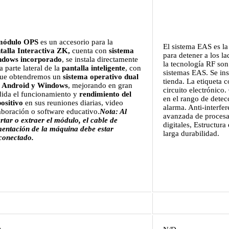
módulo OPS
es un accesorio para la
El sistema EAS es la
talla Interactiva ZK,
cuenta con
sistema
para detener a los l
dows incorporado
, se instala directamente
la tecnología RF so
a parte lateral de la
pantalla inteligente
, con
sistemas EAS. Se ins
que obtendremos un
sistema operativo dual
tienda. La etiqueta 
n
Android y Windows
, mejorando en gran
circuito electrónico
ida el funcionamiento y
rendimiento del
en el rango de detec
positivo
en sus reuniones diarias, video
alarma. Anti-interfe
aboración o software educativo.
Nota: Al
avanzada de procesa
ertar o extraer el módulo, el cable de
digitales, Estructura
mentación de la máquina debe estar
larga durabilidad.
conectado.