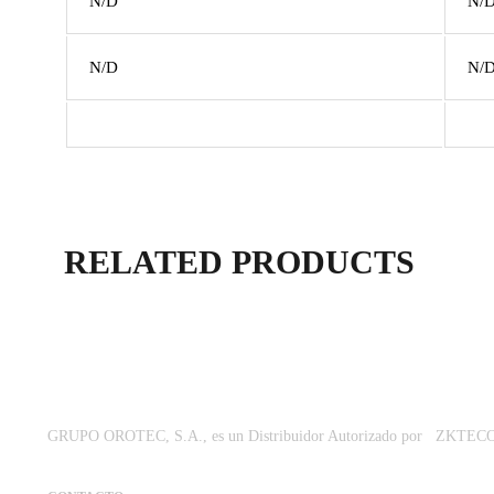
N/D
N/
N/D
N/
RELATED PRODUCTS
GRUPO OROTEC, S.A., es un Distribuidor Autorizado por ZKTECO CO.