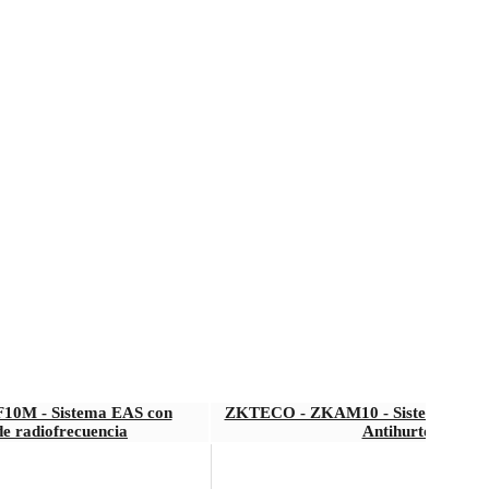
0M - Sistema EAS con
ZKTECO - ZKAM10 - Sistema EAS A
de radiofrecuencia
Antihurto