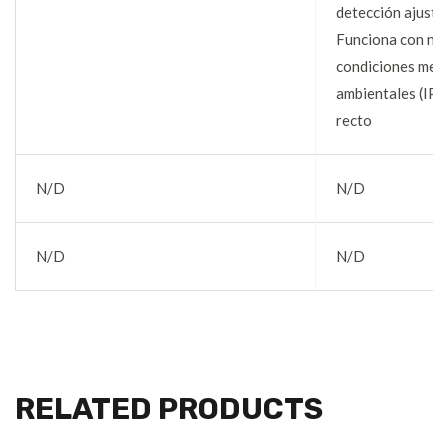
detección ajusta
Funciona con no
condiciones met
ambientales (IP
recto
N/D
N/D
N/D
N/D
RELATED PRODUCTS