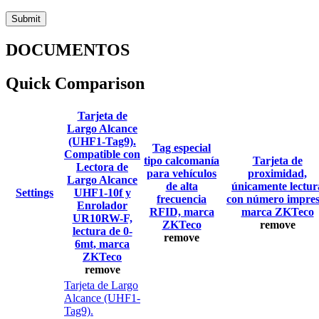
DOCUMENTOS
Quick Comparison
Tarjeta de
Largo Alcance
(UHF1-Tag9).
Tag especial
Compatible con
tipo calcomanía
Tarjeta de
Lectora de
para vehículos
proximidad,
Largo Alcance
de alta
únicamente lectur
Settings
UHF1-10f y
frecuencia
con número impres
Enrolador
RFID, marca
marca ZKTeco
UR10RW-F,
ZKTeco
remove
lectura de 0-
remove
6mt, marca
ZKTeco
remove
Tarjeta de Largo
Alcance (UHF1-
Tag9).