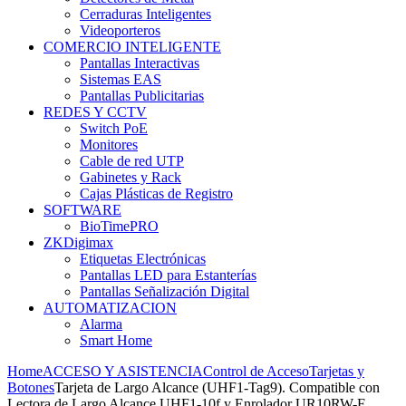
Cerraduras Inteligentes
Videoporteros
COMERCIO INTELIGENTE
Pantallas Interactivas
Sistemas EAS
Pantallas Publicitarias
REDES Y CCTV
Switch PoE
Monitores
Cable de red UTP
Gabinetes y Rack
Cajas Plásticas de Registro
SOFTWARE
BioTimePRO
ZKDigimax
Etiquetas Electrónicas
Pantallas LED para Estanterías
Pantallas Señalización Digital
AUTOMATIZACION
Alarma
Smart Home
Home
ACCESO Y ASISTENCIA
Control de Acceso
Tarjetas y
Botones
Tarjeta de Largo Alcance (UHF1-Tag9). Compatible con
Lectora de Largo Alcance UHF1-10f y Enrolador UR10RW-F,