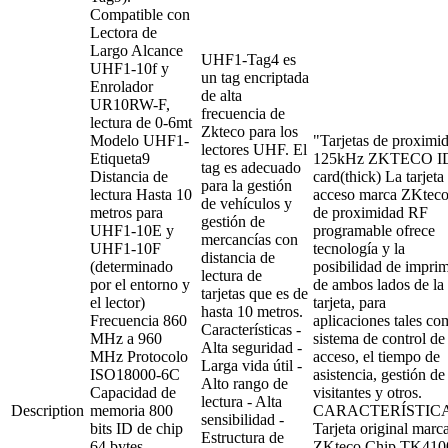
Compatible con
Lectora de
Largo Alcance
UHF1-Tag4 es
UHF1-10f y
un tag encriptada
Enrolador
de alta
UR10RW-F,
frecuencia de
lectura de 0-6mt
Zkteco para los
Modelo UHF1-
"Tarjetas de proximi
lectores UHF. El
Etiqueta9
125kHz ZKTECO I
tag es adecuado
Distancia de
card(thick) La tarjeta
para la gestión
lectura Hasta 10
acceso marca ZKtec
de vehículos y
metros para
de proximidad RF
gestión de
UHF1-10E y
programable ofrece
mercancías con
UHF1-10F
tecnología y la
distancia de
(determinado
posibilidad de imprim
lectura de
por el entorno y
de ambos lados de la
tarjetas que es de
el lector)
tarjeta, para
hasta 10 metros.
Frecuencia 860
aplicaciones tales c
Características -
MHz a 960
sistema de control de
Alta seguridad -
MHz Protocolo
acceso, el tiempo de
Larga vida útil -
ISO18000-6C
asistencia, gestión de
Alto rango de
Capacidad de
visitantes y otros.
lectura - Alta
Description
memoria 800
CARACTERÍSTICA
sensibilidad -
bits ID de chip
Tarjeta original marc
Estructura de
64 bytes
ZKteco Chip TK410