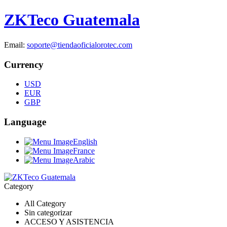
ZKTeco Guatemala
Email:
soporte@tiendaoficialorotec.com
Currency
USD
EUR
GBP
Language
English
France
Arabic
Category
All Category
Sin categorizar
ACCESO Y ASISTENCIA