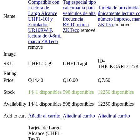
Compatible con
Tag especial tipo
Lectora de
calcomanía para
Tarjeta de proximida
Largo Alcance
vehículos de alta
únicamente lectura c
Name
UHF1-10f y
frecuencia
número impreso, mar
Enrolador
RFID, marca
ZKTeco
remove
UR10RW-F,
ZKTeco
remove
lectura de 0-6mt,
marca ZKTeco
remove
Image
ID-
SKU
UHF1-Tag9
UHF1-Tag4
THICKCARD125K
Rating
Price
Q
14.40
Q
16.00
Q
7.50
Stock
1441 disponibles
598 disponibles
12250 disponibles
Availability
1441 disponibles
598 disponibles
12250 disponibles
Add to cart
Añadir al carrito
Añadir al carrito
Añadir al carrito
Tarjeta de Largo
Alcance (UHF1-
Tag9).