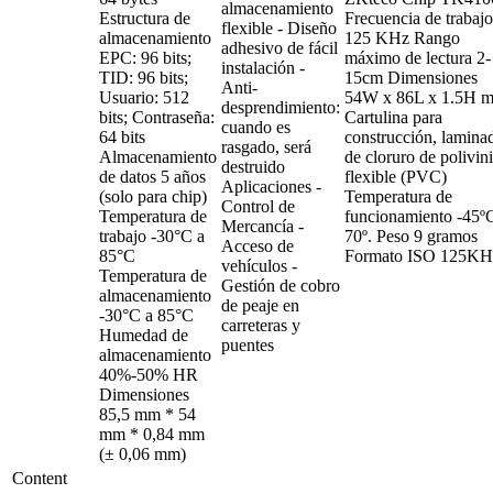
almacenamiento
Estructura de
Frecuencia de trabajo
flexible - Diseño
almacenamiento
125 KHz Rango
adhesivo de fácil
EPC: 96 bits;
máximo de lectura 2-
instalación -
TID: 96 bits;
15cm Dimensiones
Anti-
Usuario: 512
54W x 86L x 1.5H 
desprendimiento:
bits; Contraseña:
Cartulina para
cuando es
64 bits
construcción, lamina
rasgado, será
Almacenamiento
de cloruro de polivini
destruido
de datos 5 años
flexible (PVC)
Aplicaciones -
(solo para chip)
Temperatura de
Control de
Temperatura de
funcionamiento -45º
Mercancía -
trabajo -30°C a
70º. Peso 9 gramos
Acceso de
85°C
Formato ISO 125KH
vehículos -
Temperatura de
Gestión de cobro
almacenamiento
de peaje en
-30°C a 85°C
carreteras y
Humedad de
puentes
almacenamiento
40%-50% HR
Dimensiones
85,5 mm * 54
mm * 0,84 mm
(± 0,06 mm)
Content