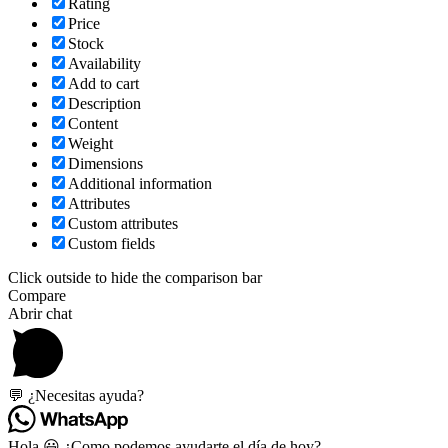
Rating
Price
Stock
Availability
Add to cart
Description
Content
Weight
Dimensions
Additional information
Attributes
Custom attributes
Custom fields
Click outside to hide the comparison bar
Compare
Abrir chat
💬 ¿Necesitas ayuda?
Hola 😃 ¿Como podemos ayudarte el día de hoy?