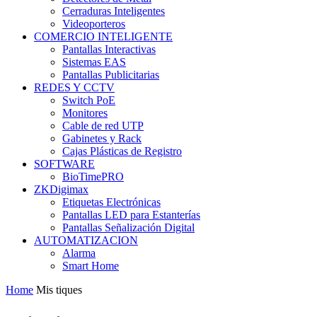
Cerraduras Inteligentes
Videoporteros
COMERCIO INTELIGENTE
Pantallas Interactivas
Sistemas EAS
Pantallas Publicitarias
REDES Y CCTV
Switch PoE
Monitores
Cable de red UTP
Gabinetes y Rack
Cajas Plásticas de Registro
SOFTWARE
BioTimePRO
ZKDigimax
Etiquetas Electrónicas
Pantallas LED para Estanterías
Pantallas Señalización Digital
AUTOMATIZACION
Alarma
Smart Home
Home
Mis tiques