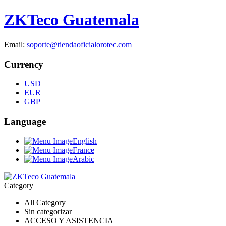
ZKTeco Guatemala
Email:
soporte@tiendaoficialorotec.com
Currency
USD
EUR
GBP
Language
English
France
Arabic
Category
All Category
Sin categorizar
ACCESO Y ASISTENCIA